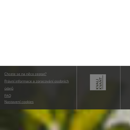
Chcete se na něco zeptat?
Právní informace a zpracování osobních
údajů
FAQ
Nastavení cookies